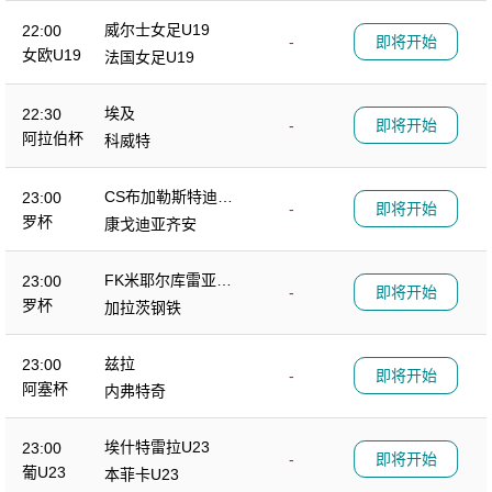
威尔士女足U19
22:00
-
即将开始
女欧U19
法国女足U19
埃及
22:30
-
即将开始
阿拉伯杯
科威特
CS布加勒斯特迪纳
23:00
-
即将开始
摩
罗杯
康戈迪亚齐安
FK米耶尔库雷亚丘
23:00
-
即将开始
克
罗杯
加拉茨钢铁
兹拉
23:00
-
即将开始
阿塞杯
内弗特奇
埃什特雷拉U23
23:00
-
即将开始
葡U23
本菲卡U23