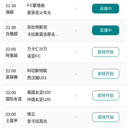
FC蒙塔纳
21:30
-
直播中
保超
索菲亚火车头
苏杜明斯克
21:30
-
直播中
白俄超
卡拉斯莫吉廖夫B
队
万卡仁沙万
22:00
-
即将开始
阿美超
诺亚FC
科切斯特联
22:00
-
即将开始
英锦赛
西汉姆U21
美国女足U20
22:00
-
即将开始
国际友谊
中国女足U20
埃立
22:00
-
即将开始
土篮甲
安卡拉高古