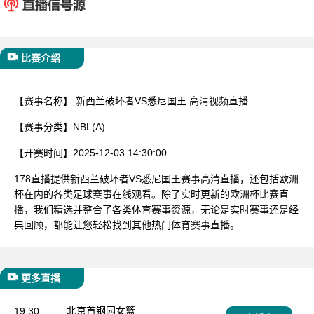
已结束
比赛介绍
【赛事名称】
新西兰破坏者VS悉尼国王 高清视频直播
【赛事分类】
NBL(A)
【开赛时间】
2025-12-03 14:30:00
178直播提供新西兰破坏者VS悉尼国王赛事高清直播，还包括欧洲
杯在内的各类足球赛事在线观看。除了实时更新的欧洲杯比赛直
播，我们精选并整合了各类体育赛事资源，无论是实时赛事还是经
典回顾，都能让您轻松找到其他热门体育赛事直播。
更多直播
北京首钢园女篮
19:30