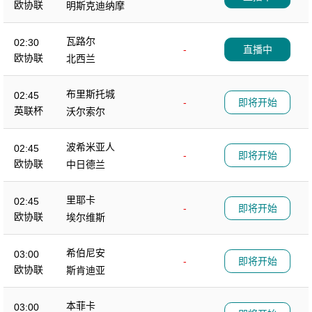
欧协联
明斯克迪纳摩
瓦路尔
02:30
-
直播中
欧协联
北西兰
布里斯托城
02:45
-
即将开始
英联杯
沃尔索尔
波希米亚人
02:45
-
即将开始
欧协联
中日德兰
里耶卡
02:45
-
即将开始
欧协联
埃尔维斯
希伯尼安
03:00
-
即将开始
欧协联
斯肯迪亚
本菲卡
03:00