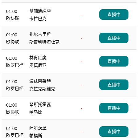
基辅迪纳摩
01:00
-
直播中
欧协联
卡拉巴克
扎尔吉里斯
01:00
-
直播中
欧协联
斯普利特海杜克
林肯红魔
01:00
-
直播中
欧罗巴杯
奥莫尼亚
波兹南莱赫
01:00
-
直播中
欧罗巴杯
克拉克斯维克
琴斯托霍瓦
01:00
-
直播中
欧协联
哈马比
萨尔茨堡
01:00
-
直播中
欧罗巴杯
帕福斯