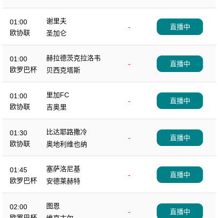
谢里夫
01:00
-
直播中
欧协联
圣加仑
赫拉德茨克拉洛韦
01:00
-
直播中
欧罗巴杯
贝西克塔斯
里加FC
01:00
-
直播中
欧协联
吉奥里
比达耶路撒冷
01:30
-
直播中
欧协联
奥地利维也纳
塞萨洛尼基
01:45
-
直播中
欧罗巴杯
安德莱赫特
图恩
02:00
-
直播中
欧罗巴杯