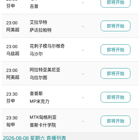
-
即将开始
芬甲
吉普
艾拉华特
23:00
-
即将开始
阿美超
萨达拉帕特
花刺子模乌尔根奇
23:00
-
即将开始
乌兹超
马沙尔
阿拉特亚美尼亚
23:00
-
即将开始
阿美超
乌拉尔图
查普斯
23:30
-
即将开始
芬甲
MP米克力
MTK匈格利亚
23:30
-
即将开始
匈甲
普斯卡什学院
2026-08-08 星期六 直播列表