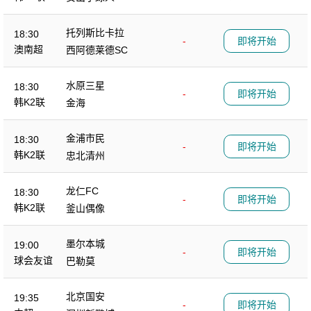
托列斯比卡拉
18:30
-
即将开始
澳南超
西阿德莱德SC
水原三星
18:30
-
即将开始
韩K2联
金海
金浦市民
18:30
-
即将开始
韩K2联
忠北清州
龙仁FC
18:30
-
即将开始
韩K2联
釜山偶像
墨尔本城
19:00
-
即将开始
球会友谊
巴勒莫
北京国安
19:35
-
即将开始