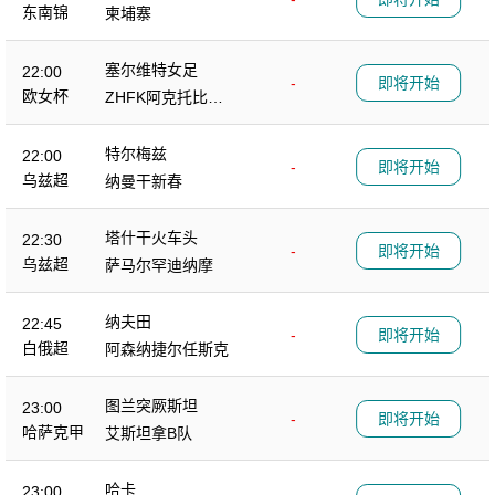
东南锦
柬埔寨
塞尔维特女足
22:00
-
即将开始
欧女杯
ZHFK阿克托比女
足
特尔梅兹
22:00
-
即将开始
乌兹超
纳曼干新春
塔什干火车头
22:30
-
即将开始
乌兹超
萨马尔罕迪纳摩
纳夫田
22:45
-
即将开始
白俄超
阿森纳捷尔任斯克
图兰突厥斯坦
23:00
-
即将开始
哈萨克甲
艾斯坦拿B队
哈卡
23:00