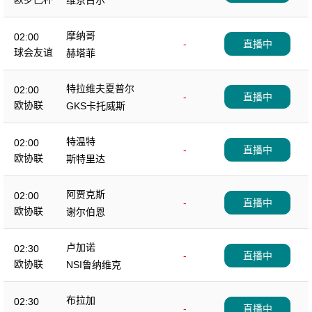
维京古尔
摩纳哥
02:00
-
直播中
球会友谊
赫塔菲
特拉维夫夏普尔
02:00
-
直播中
欧协联
GKS卡托威斯
特温特
02:00
-
直播中
欧协联
斯特里达
阿贾克斯
02:00
-
直播中
欧协联
谢尔伯恩
卢加诺
02:30
-
直播中
欧协联
NSI鲁纳维克
布拉加
02:30
-
直播中