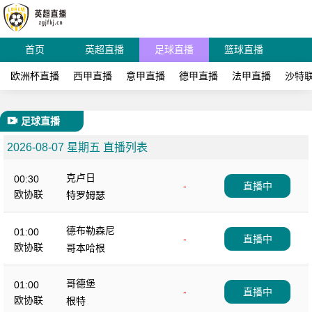
首页
英超直播
足球直播
篮球直播
欧洲杯直播
西甲直播
意甲直播
德甲直播
法甲直播
沙特
足球直播
2026-08-07 星期五 直播列表
克卢日
00:30
-
直播中
欧协联
特罗姆瑟
德布勒森尼
01:00
-
直播中
欧协联
哥本哈根
哥德堡
01:00
-
直播中
欧协联
根特