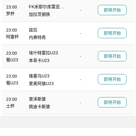
FK米耶尔库雷亚丘
23:00
-
即将开始
克
罗杯
加拉茨钢铁
兹拉
23:00
-
即将开始
阿塞杯
内弗特奇
埃什特雷拉U23
23:00
-
即将开始
葡U23
本菲卡U23
维塞乌U23
23:00
-
即将开始
葡U23
里奥阿维U23
里泽斯堡
23:00
-
即将开始
土杯
佩迪卡斯堡