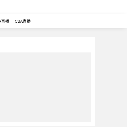
A直播
CBA直播