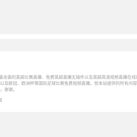
供最全面的英超比赛直播、免费英超直播无插件以及英超高清视频直播在线
以及欧冠、欧洲杯等国际足球比赛免费视频直播。但本站提供的所有内容
，谢谢。
图