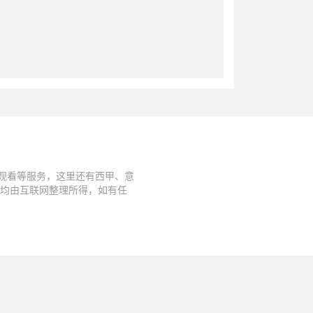
观看等服务，这里还有西甲、意
均由互联网整理所得，如有任