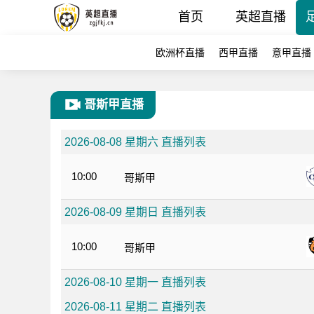
首页
英超直播
欧洲杯直播
西甲直播
意甲直播
哥斯甲直播
2026-08-08 星期六 直播列表
10:00
哥斯甲
2026-08-09 星期日 直播列表
10:00
哥斯甲
2026-08-10 星期一 直播列表
2026-08-11 星期二 直播列表